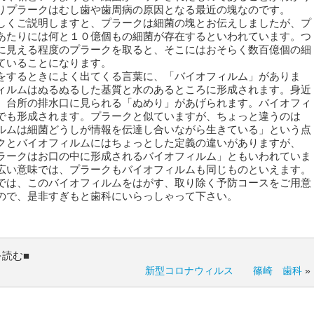
りプラークはむし歯や歯周病の原因となる最近の塊なのです。
しくご説明しますと、プラークは細菌の塊とお伝えしましたが、プ
あたりには何と１０億個もの細菌が存在するといわれています。つ
に見える程度のプラークを取ると、そこにはおそらく数百億個の細
ていることになります。
をするときによく出てくる言葉に、「バイオフィルム」がありま
ィルムはぬるぬるした基質と水のあるところに形成されます。身近
、台所の排水口に見られる「ぬめり」があげられます。バイオフィ
でも形成されます。プラークと似ていますが、ちょっと違うのは
ルムは細菌どうしが情報を伝達し合いながら生きている」という点
クとバイオフィルムにはちょっとした定義の違いがありますが、
ラークはお口の中に形成されるバイオフィルム」ともいわれていま
広い意味では、プラークもバイオフィルムも同じものといえます。
では、このバイオフィルムをはがす、取り除く予防コースをご用意
ので、是非すぎもと歯科にいらっしゃって下さい。
を読む■
新型コロナウィルス 篠崎 歯科
»