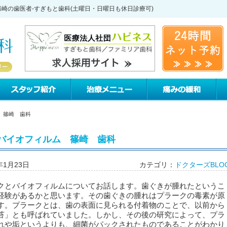
崎の歯医者-すぎもと歯科(土曜日・日曜日も休日診療可)
すぎもと歯科について
スタッフ紹介
治療メニュー
痛
 篠崎 歯科
バイオフィルム 篠崎 歯科
年1月23日
カテゴリ：
ドクターズBLO
クとバイオフィルムについてお話します。歯ぐきが腫れたというこ
経験があるかと思います。その歯ぐきの腫れはプラークの毒素が原
す。プラークとは、歯の表面に見られる付着物のことで、以前から
苔」とも呼ばれていました。しかし、その後の研究によって、プラ
れや垢というよりも、細菌がパックされたものであることがわかり