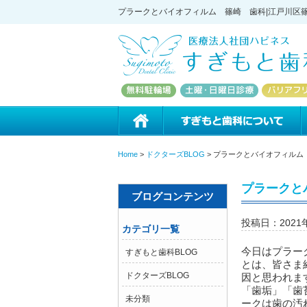
プラークとバイオフィルム 篠崎 歯科|江戸川区篠
ホーム
Home
>
ドクターズBLOG
>
プラークとバイオフィルム
プラークと
ブログコンテンツ
投稿日：2021
カテゴリ一覧
今日はプラー
すぎもと歯科BLOG
とは、皆さま
ドクターズBLOG
因と思われま
「歯垢」「歯
未分類
ークは歯の汚