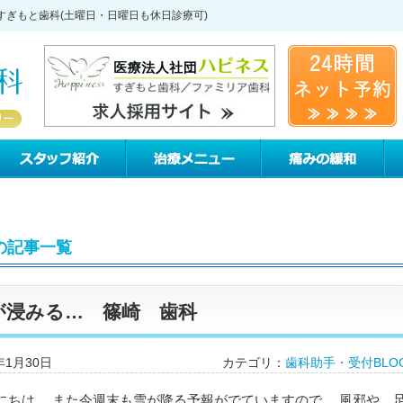
すぎもと歯科(土曜日・日曜日も休日診療可)
すぎもと歯科について
スタッフ紹介
治療メニュー
痛
月の記事一覧
が浸みる… 篠崎 歯科
年1月30日
カテゴリ：
歯科助手・受付BLO
にちは。 また今週末も雪が降る予報がでていますので、 風邪や、