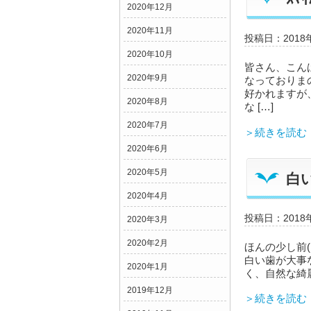
2020年12月
2020年11月
投稿日：2018
2020年10月
皆さん、こん
2020年9月
なっておりま
好かれますが
2020年8月
な […]
2020年7月
＞続きを読む
2020年6月
2020年5月
白
2020年4月
科
投稿日：2018
2020年3月
2020年2月
ほんの少し前
白い歯が大事
2020年1月
く、自然な綺
2019年12月
＞続きを読む