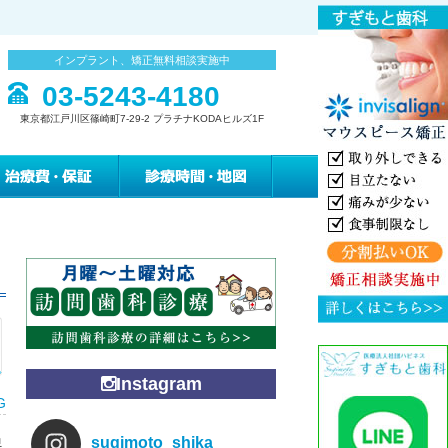
インプラント、矯正無料相談実施中
03-5243-4180
東京都江戸川区篠崎町7-29-2 プラチナKODAヒルズ1F
みの緩和治療
治療費・保証
診療時間・地図
Instagram
G
sugimoto_shika
足