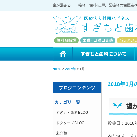
歯が浸みる… 篠崎 歯科|江戸川区篠崎の歯医者-
ホーム
Home
>
2018年
>
1月
2018年1
ブログコンテンツ
カテゴリ一覧
歯
すぎもと歯科BLOG
ドクターズBLOG
投稿日：2018
未分類
みなさんこん