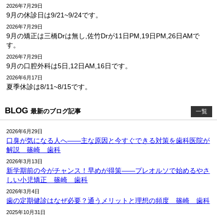
2026年7月29日
9月の休診日は9/21~9/24です。
2026年7月29日
9月の矯正は三橋Drは無し,佐竹Drが11日PM,19日PM,26日AMで
す。
2026年7月29日
9月の口腔外科は5日,12日AM,16日です。
2026年6月17日
夏季休診は8/11~8/15です。
BLOG
最新のブログ記事
一覧
2026年6月29日
口臭が気になる人へ――主な原因と今すぐできる対策を歯科医院が
解説 篠崎 歯科
2026年3月13日
新学期前の今がチャンス！早めが得策――プレオルソで始めるやさ
しい小児矯正 篠崎 歯科
2026年3月4日
歯の定期健診はなぜ必要？通うメリットと理想の頻度 篠崎 歯科
2025年10月31日