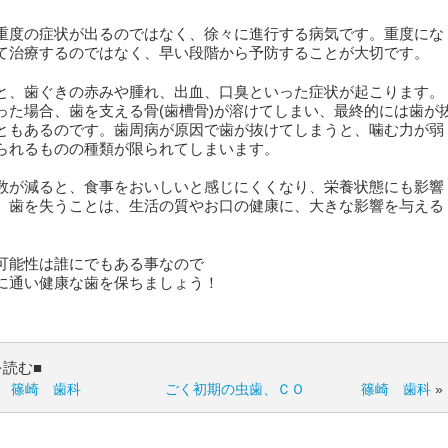
重度の症状が出るのではなく、徐々に進行する病気です。重度にな
て治療するのではなく、早い段階から予防することが大切です。
と、歯ぐきの赤みや腫れ、出血、口臭といった症状が起こります。
った場合、歯を支える骨(歯槽骨)が溶けてしまい、最終的には歯が
ともあるのです。歯周病が原因で歯が抜けてしまうと、噛む力が弱
られるものの種類が限られてしまいます。
数が減ると、食事をおいしいと感じにくくなり、栄養状態にも影響
。歯を失うことは、生活の質やお口の健康に、大きな影響を与える
可能性は誰にでもある事なので
に通い健康な歯を保ちましょう！
を読む■
 篠崎 歯科
ごく初期の虫歯、ＣＯ 篠崎 歯科
»