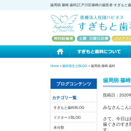
歯周病 篠崎 歯科|江戸川区篠崎の歯医者-すぎもと
ホーム
Home
>
歯科衛生士BLOG
>
歯周病 篠崎 歯科
歯周病 篠崎
ブログコンテンツ
投稿日：2020
カテゴリ一覧
みなさんこん
すぎもと歯科BLOG
ドクターズBLOG
さて、今日は
歯ぐきのすき
未分類
す。