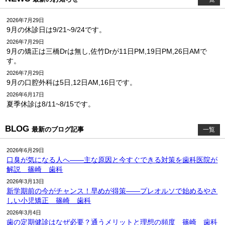
2026年7月29日
9月の休診日は9/21~9/24です。
2026年7月29日
9月の矯正は三橋Drは無し,佐竹Drが11日PM,19日PM,26日AMで
す。
2026年7月29日
9月の口腔外科は5日,12日AM,16日です。
2026年6月17日
夏季休診は8/11~8/15です。
BLOG
最新のブログ記事
一覧
2026年6月29日
口臭が気になる人へ――主な原因と今すぐできる対策を歯科医院が
解説 篠崎 歯科
2026年3月13日
新学期前の今がチャンス！早めが得策――プレオルソで始めるやさ
しい小児矯正 篠崎 歯科
2026年3月4日
歯の定期健診はなぜ必要？通うメリットと理想の頻度 篠崎 歯科