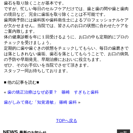
歯石を取り除くことが基本です。
ですが、忙しい毎日のセルフケアだけでは、歯と歯の間や歯と歯肉
の境目など、完全に歯垢を取り除くことは不可能です。
歯周病予防には歯科医や歯科衛生士によるプロフェッショナルケア
が欠かせません。当院では、皆さんのお口の状態に合わせたケアを
ご案内致します。
体の健康診断を年に１回受けるように、お口の中も定期的にプロの
チェックを受けましょう。
定期的に歯や歯ぐきの状態をチェックしてもらい、毎日の歯磨きで
は落としきれない歯垢、歯石を落としてもらうことで、お口の病気
の予防や早期発見、早期治療におおいに役立ちます。
ぜひ、そのお手伝いを当院でさせて頂きます。
スタッフ一同お待ちしております。
■ 他の記事を読む■
«
歯の矯正治療はなぜ必要？ 篠崎 すぎもと歯科
歯がしみて痛む「知覚過敏」 篠崎 歯科
»
TOPへ戻る
NEWS
最新のお知らせ
一覧