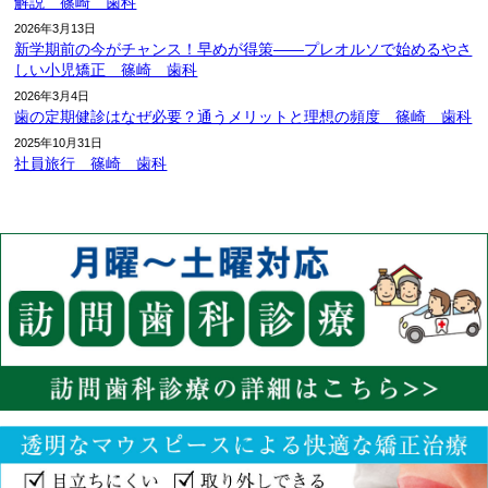
解説 篠崎 歯科
2026年3月13日
新学期前の今がチャンス！早めが得策――プレオルソで始めるやさ
しい小児矯正 篠崎 歯科
2026年3月4日
歯の定期健診はなぜ必要？通うメリットと理想の頻度 篠崎 歯科
2025年10月31日
社員旅行 篠崎 歯科