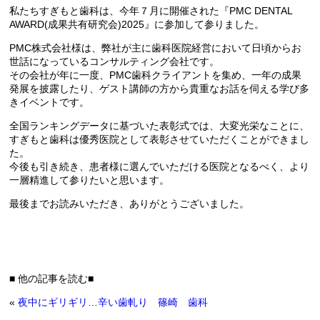
私たちすぎもと歯科は、今年７月に開催された『PMC DENTAL
AWARD(成果共有研究会)2025』に参加して参りました。
PMC株式会社様は、弊社が主に歯科医院経営において日頃からお
世話になっているコンサルティング会社です。
その会社が年に一度、PMC歯科クライアントを集め、一年の成果
発展を披露したり、ゲスト講師の方から貴重なお話を伺える学び多
きイベントです。
全国ランキングデータに基づいた表彰式では、大変光栄なことに、
すぎもと歯科は優秀医院として表彰させていただくことができまし
た。
今後も引き続き、患者様に選んでいただける医院となるべく、より
一層精進して参りたいと思います。
最後までお読みいただき、ありがとうございました。
■ 他の記事を読む■
«
夜中にギリギリ…辛い歯軋り 篠崎 歯科