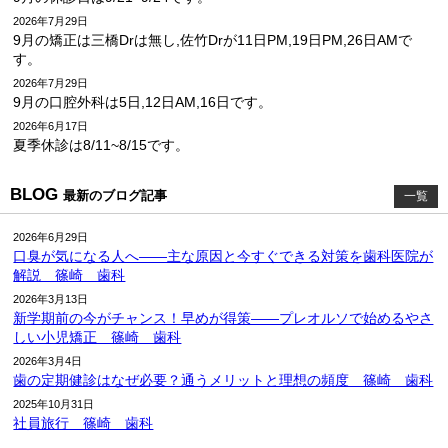
2026年7月29日
9月の矯正は三橋Drは無し,佐竹Drが11日PM,19日PM,26日AMで
す。
2026年7月29日
9月の口腔外科は5日,12日AM,16日です。
2026年6月17日
夏季休診は8/11~8/15です。
BLOG
最新のブログ記事
一覧
2026年6月29日
口臭が気になる人へ――主な原因と今すぐできる対策を歯科医院が
解説 篠崎 歯科
2026年3月13日
新学期前の今がチャンス！早めが得策――プレオルソで始めるやさ
しい小児矯正 篠崎 歯科
2026年3月4日
歯の定期健診はなぜ必要？通うメリットと理想の頻度 篠崎 歯科
2025年10月31日
社員旅行 篠崎 歯科