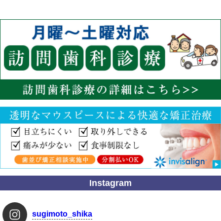
Instagram
sugimoto_shika