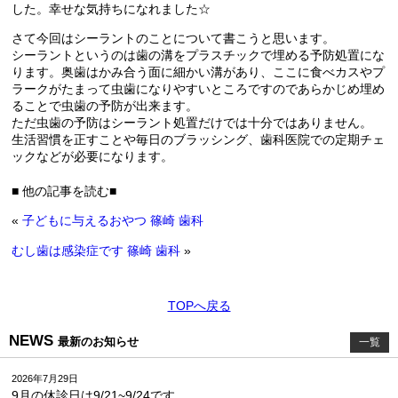
した。幸せな気持ちになれました☆
さて今回はシーラントのことについて書こうと思います。
シーラントというのは歯の溝をプラスチックで埋める予防処置にな
ります。奥歯はかみ合う面に細かい溝があり、ここに食べカスやプ
ラークがたまって虫歯になりやすいところですのであらかじめ埋め
ることで虫歯の予防が出来ます。
ただ虫歯の予防はシーラント処置だけでは十分ではありません。
生活習慣を正すことや毎日のブラッシング、歯科医院での定期チェ
ックなどが必要になります。
■ 他の記事を読む■
«
子どもに与えるおやつ 篠崎 歯科
むし歯は感染症です 篠崎 歯科
»
TOPへ戻る
NEWS
最新のお知らせ
一覧
2026年7月29日
9月の休診日は9/21~9/24です。