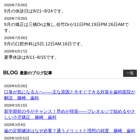
2026年7月29日
9月の休診日は9/21~9/24です。
2026年7月29日
9月の矯正は三橋Drは無し,佐竹Drが11日PM,19日PM,26日AMで
す。
2026年7月29日
9月の口腔外科は5日,12日AM,16日です。
2026年6月17日
夏季休診は8/11~8/15です。
BLOG
最新のブログ記事
一覧
2026年6月29日
口臭が気になる人へ――主な原因と今すぐできる対策を歯科医院が
解説 篠崎 歯科
2026年3月13日
新学期前の今がチャンス！早めが得策――プレオルソで始めるやさ
しい小児矯正 篠崎 歯科
2026年3月4日
歯の定期健診はなぜ必要？通うメリットと理想の頻度 篠崎 歯科
2025年10月31日