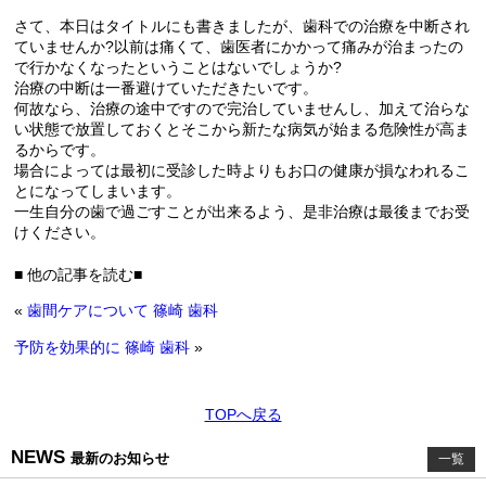
さて、本日はタイトルにも書きましたが、歯科での治療を中断され
ていませんか?以前は痛くて、歯医者にかかって痛みが治まったの
で行かなくなったということはないでしょうか?
治療の中断は一番避けていただきたいです。
何故なら、治療の途中ですので完治していませんし、加えて治らな
い状態で放置しておくとそこから新たな病気が始まる危険性が高ま
るからです。
場合によっては最初に受診した時よりもお口の健康が損なわれるこ
とになってしまいます。
一生自分の歯で過ごすことが出来るよう、是非治療は最後までお受
けください。
■ 他の記事を読む■
«
歯間ケアについて 篠崎 歯科
予防を効果的に 篠崎 歯科
»
TOPへ戻る
NEWS
最新のお知らせ
一覧