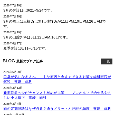
2026年7月29日
9月の休診日は9/21~9/24です。
2026年7月29日
9月の矯正は三橋Drは無し,佐竹Drが11日PM,19日PM,26日AMで
す。
2026年7月29日
9月の口腔外科は5日,12日AM,16日です。
2026年6月17日
夏季休診は8/11~8/15です。
BLOG
最新のブログ記事
一覧
2026年6月29日
口臭が気になる人へ――主な原因と今すぐできる対策を歯科医院が
解説 篠崎 歯科
2026年3月13日
新学期前の今がチャンス！早めが得策――プレオルソで始めるやさ
しい小児矯正 篠崎 歯科
2026年3月4日
歯の定期健診はなぜ必要？通うメリットと理想の頻度 篠崎 歯科
2025年10月31日