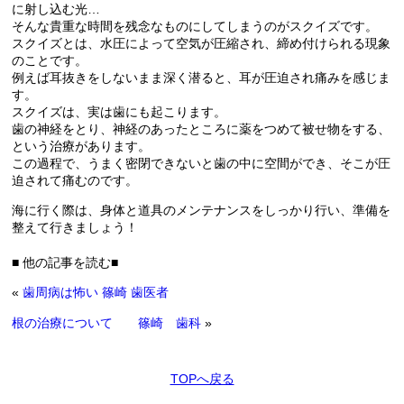
に射し込む光…
そんな貴重な時間を残念なものにしてしまうのがスクイズです。
スクイズとは、水圧によって空気が圧縮され、締め付けられる現象
のことです。
例えば耳抜きをしないまま深く潜ると、耳が圧迫され痛みを感じま
す。
スクイズは、実は歯にも起こります。
歯の神経をとり、神経のあったところに薬をつめて被せ物をする、
という治療があります。
この過程で、うまく密閉できないと歯の中に空間ができ、そこが圧
迫されて痛むのです。
海に行く際は、身体と道具のメンテナンスをしっかり行い、準備を
整えて行きましょう！
■ 他の記事を読む■
«
歯周病は怖い 篠崎 歯医者
根の治療について 篠崎 歯科
»
TOPへ戻る