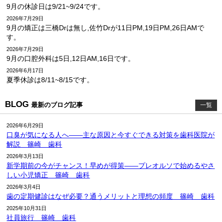
9月の休診日は9/21~9/24です。
2026年7月29日
9月の矯正は三橋Drは無し,佐竹Drが11日PM,19日PM,26日AMで
す。
2026年7月29日
9月の口腔外科は5日,12日AM,16日です。
2026年6月17日
夏季休診は8/11~8/15です。
BLOG
最新のブログ記事
一覧
2026年6月29日
口臭が気になる人へ――主な原因と今すぐできる対策を歯科医院が
解説 篠崎 歯科
2026年3月13日
新学期前の今がチャンス！早めが得策――プレオルソで始めるやさ
しい小児矯正 篠崎 歯科
2026年3月4日
歯の定期健診はなぜ必要？通うメリットと理想の頻度 篠崎 歯科
2025年10月31日
社員旅行 篠崎 歯科