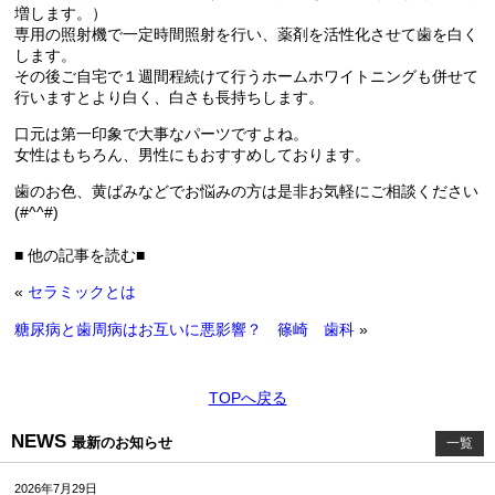
増します。）
専用の照射機で一定時間照射を行い、薬剤を活性化させて歯を白く
します。
その後ご自宅で１週間程続けて行うホームホワイトニングも併せて
行いますとより白く、白さも長持ちします。
口元は第一印象で大事なパーツですよね。
女性はもちろん、男性にもおすすめしております。
歯のお色、黄ばみなどでお悩みの方は是非お気軽にご相談ください
(#^^#)
■ 他の記事を読む■
«
セラミックとは
糖尿病と歯周病はお互いに悪影響？ 篠崎 歯科
»
TOPへ戻る
NEWS
最新のお知らせ
一覧
2026年7月29日