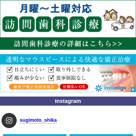
Instagram
sugimoto_shika