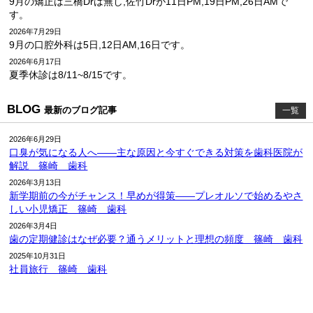
9月の矯正は三橋Drは無し,佐竹Drが11日PM,19日PM,26日AMで
す。
2026年7月29日
9月の口腔外科は5日,12日AM,16日です。
2026年6月17日
夏季休診は8/11~8/15です。
BLOG
最新のブログ記事
一覧
2026年6月29日
口臭が気になる人へ――主な原因と今すぐできる対策を歯科医院が
解説 篠崎 歯科
2026年3月13日
新学期前の今がチャンス！早めが得策――プレオルソで始めるやさ
しい小児矯正 篠崎 歯科
2026年3月4日
歯の定期健診はなぜ必要？通うメリットと理想の頻度 篠崎 歯科
2025年10月31日
社員旅行 篠崎 歯科