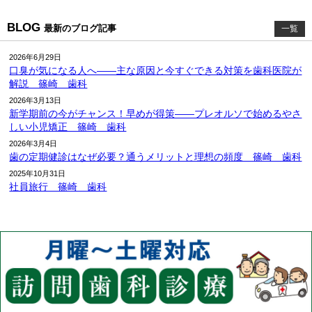
BLOG
最新のブログ記事
一覧
2026年6月29日
口臭が気になる人へ――主な原因と今すぐできる対策を歯科医院が
解説 篠崎 歯科
2026年3月13日
新学期前の今がチャンス！早めが得策――プレオルソで始めるやさ
しい小児矯正 篠崎 歯科
2026年3月4日
歯の定期健診はなぜ必要？通うメリットと理想の頻度 篠崎 歯科
2025年10月31日
社員旅行 篠崎 歯科