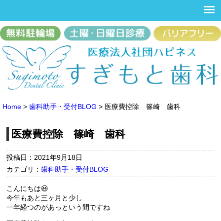
Home
>
歯科助手・受付BLOG
>
医療費控除 篠崎 歯科
医療費控除 篠崎 歯科
投稿日：2021年9月18日
カテゴリ：
歯科助手・受付BLOG
こんにちは😃
今年もあと三ヶ月と少し…
一年経つのがあっという間ですね