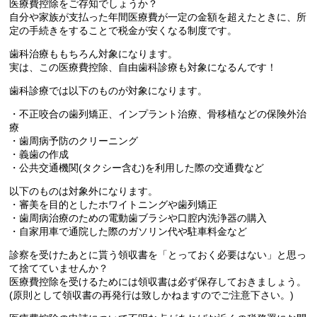
医療費控除をご存知でしょうか？
自分や家族が支払った年間医療費が一定の金額を超えたときに、所
定の手続きをすることで税金が安くなる制度です。
歯科治療ももちろん対象になります。
実は、この医療費控除、自由歯科診療も対象になるんです！
歯科診療では以下のものが対象になります。
・不正咬合の歯列矯正、インプラント治療、骨移植などの保険外治
療
・歯周病予防のクリーニング
・義歯の作成
・公共交通機関(タクシー含む)を利用した際の交通費など
以下のものは対象外になります。
・審美を目的としたホワイトニングや歯列矯正
・歯周病治療のための電動歯ブラシや口腔内洗浄器の購入
・自家用車で通院した際のガソリン代や駐車料金など
診察を受けたあとに貰う領収書を「とっておく必要はない」と思っ
て捨てていませんか？
医療費控除を受けるためには領収書は必ず保存しておきましょう。
(原則として領収書の再発行は致しかねますのでご注意下さい。)