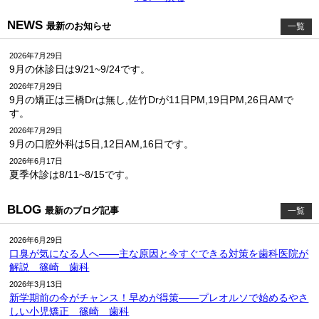
NEWS
最新のお知らせ
一覧
2026年7月29日
9月の休診日は9/21~9/24です。
2026年7月29日
9月の矯正は三橋Drは無し,佐竹Drが11日PM,19日PM,26日AMで
す。
2026年7月29日
9月の口腔外科は5日,12日AM,16日です。
2026年6月17日
夏季休診は8/11~8/15です。
BLOG
最新のブログ記事
一覧
2026年6月29日
口臭が気になる人へ――主な原因と今すぐできる対策を歯科医院が
解説 篠崎 歯科
2026年3月13日
新学期前の今がチャンス！早めが得策――プレオルソで始めるやさ
しい小児矯正 篠崎 歯科