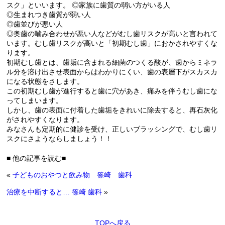
スク」といいます。 ◎家族に歯質の弱い方がいる人
◎生まれつき歯質が弱い人
◎歯並びが悪い人
◎奥歯の噛み合わせが悪い人などがむし歯リスクが高いと言われて
います。むし歯リスクが高いと「初期むし歯」におかされやすくな
ります。
初期むし歯とは、歯垢に含まれる細菌のつくる酸が、歯からミネラ
ル分を溶け出させ表面からはわかりにくい、歯の表層下がスカスカ
になる状態をさします。
この初期むし歯が進行すると歯に穴があき、痛みを伴うむし歯にな
ってしまいます。
しかし、歯の表面に付着した歯垢をきれいに除去すると、再石灰化
がされやすくなります。
みなさんも定期的に健診を受け、正しいブラッシングで、むし歯リ
スクにさようならしましょう！！
■ 他の記事を読む■
«
子どものおやつと飲み物 篠崎 歯科
治療を中断すると… 篠崎 歯科
»
TOPへ戻る