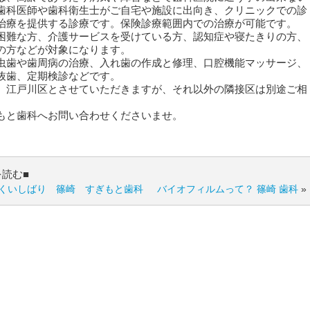
歯科医師や歯科衛生士がご自宅や施設に出向き、クリニックでの診
治療を提供する診療です。保険診療範囲内での治療が可能です。
困難な方、介護サービスを受けている方、認知症や寝たきりの方、
の方などが対象になります。
虫歯や歯周病の治療、入れ歯の作成と修理、口腔機能マッサージ、
抜歯、定期検診などです。
、江戸川区とさせていただきますが、それ以外の隣接区は別途ご相
もと歯科へお問い合わせくださいませ。
を読む■
くいしばり 篠崎 すぎもと歯科
バイオフィルムって？ 篠崎 歯科
»