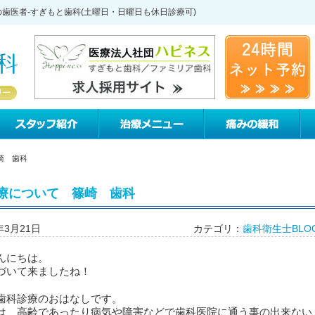
歯医者-すぎもと歯科(土曜日・日曜日も休日診療可)
すぎもと歯科について
スタッフ紹介
治療メニュー
痛
崎 歯科
療について 篠崎 歯科
年3月21日
カテゴリ：
歯科衛生士BLO
んにちは。
づいて来ましたね！
歯科診療のおはなしです。
は、高齢であったり病気や障害などで歯科医院に通う事の出来ない