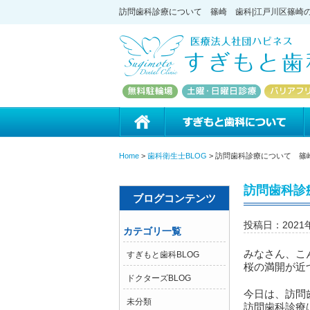
訪問歯科診療について 篠崎 歯科|江戸川区篠崎の
ホーム
Home
>
歯科衛生士BLOG
>
訪問歯科診療について 篠
訪問歯科診
ブログコンテンツ
投稿日：2021
カテゴリ一覧
みなさん、こ
すぎもと歯科BLOG
桜の満開が近
ドクターズBLOG
今日は、訪問
未分類
訪問歯科診療