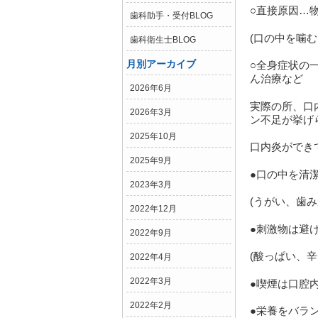
○直接原因…
歯科助手・受付BLOG
(口の中を噛
歯科衛生士BLOG
月別アーカイブ
○全身症状の
ん治療など
2026年6月
実際の所、口
2026年3月
ン不足が挙げ
2025年10月
口内炎ができ
2025年9月
●口の中を清
2023年3月
(うがい、歯み
2022年12月
●刺激物は避
2022年9月
(酸っぱい、
2022年4月
2022年3月
●喫煙は口腔
2022年2月
●栄養をバラ