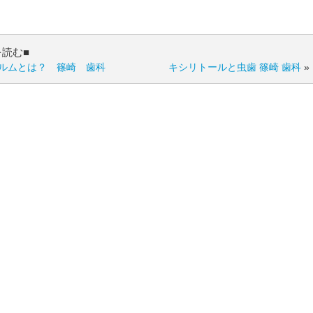
を読む■
ルムとは？ 篠崎 歯科
キシリトールと虫歯 篠崎 歯科
»