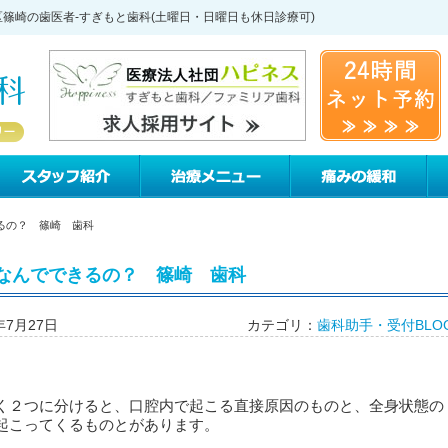
篠崎の歯医者-すぎもと歯科(土曜日・日曜日も休日診療可)
すぎもと歯科について
スタッフ紹介
治療メニュー
痛
るの？ 篠崎 歯科
なんでできるの？ 篠崎 歯科
年7月27日
カテゴリ：
歯科助手・受付BLO
く２つに分けると、口腔内で起こる直接原因のものと、全身状態の
起こってくるものとがあります。