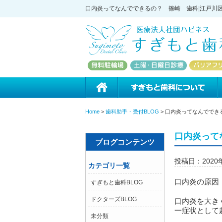
口内炎ってなんでできるの？ 篠崎 歯科|江戸川区
ホーム
Home
>
歯科助手・受付BLOG
>
口内炎ってなんででき
口内炎って
ブログコンテンツ
投稿日：2020
カテゴリ一覧
口内炎の原因
すぎもと歯科BLOG
ドクターズBLOG
口内炎を大き
一症状として
未分類