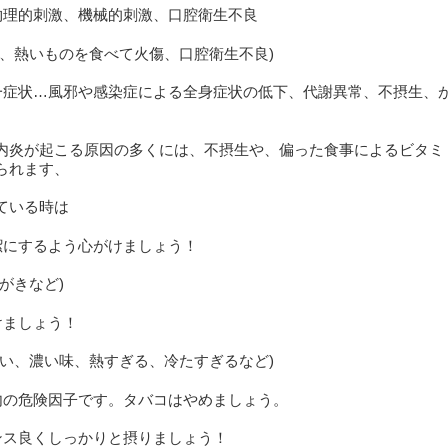
物理的刺激、機械的刺激、口腔衛生不良
む、熱いものを食べて火傷、口腔衛生不良)
一症状…風邪や感染症による全身症状の低下、代謝異常、不摂生、
内炎が起こる原因の多くには、不摂生や、偏った食事によるビタミ
られます、
ている時は
潔にするよう心がけましょう！
がきなど)
けましょう！
辛い、濃い味、熱すぎる、冷たすぎるなど)
内の危険因子です。タバコはやめましょう。
ンス良くしっかりと摂りましょう！