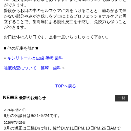
ができます。
普段からお口の中のセルフケアに気をつけることと、歯みがきで届
かない部分やみがき残しをプロによるプロフェッショナルケアと両
立することで、歯周病による慢性炎症を予防し、免疫力も保つこと
ができます。
お口は体の入り口です、是非一度いらっしゃって下さい。
■ 他の記事を読む■
«
キシリトールと虫歯 篠崎 歯科
唾液検査について 篠崎 歯科
»
TOPへ戻る
NEWS
最新のお知らせ
一覧
2026年7月29日
9月の休診日は9/21~9/24です。
2026年7月29日
9月の矯正は三橋Drは無し,佐竹Drが11日PM,19日PM,26日AMで