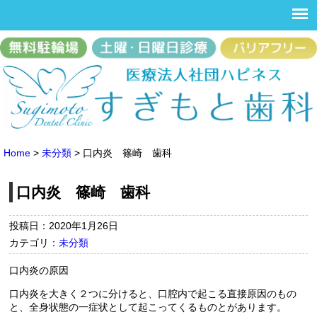
Home
>
未分類
>
口内炎 篠崎 歯科
口内炎 篠崎 歯科
投稿日：2020年1月26日
カテゴリ：
未分類
口内炎の原因
口内炎を大きく２つに分けると、口腔内で起こる直接原因のもの
と、全身状態の一症状として起こってくるものとがあります。