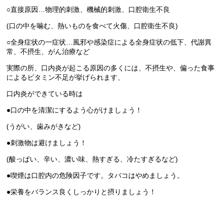
○直接原因…物理的刺激、機械的刺激、口腔衛生不良
(口の中を噛む、熱いものを食べて火傷、口腔衛生不良)
○全身症状の一症状…風邪や感染症による全身症状の低下、代謝異
常、不摂生、がん治療など
実際の所、口内炎が起こる原因の多くには、不摂生や、偏った食事
によるビタミン不足が挙げられます、
口内炎ができている時は
●口の中を清潔にするよう心がけましょう！
(うがい、歯みがきなど)
●刺激物は避けましょう！
(酸っぱい、辛い、濃い味、熱すぎる、冷たすぎるなど)
●喫煙は口腔内の危険因子です。タバコはやめましょう。
●栄養をバランス良くしっかりと摂りましょう！