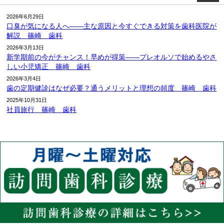
2026年6月29日
口臭が気になる人へ――主な原因と今すぐできる対策を歯科医院が
解説 篠崎 歯科
2026年3月13日
新学期前の今がチャンス！早めが得策――プレオルソで始めるやさ
しい小児矯正 篠崎 歯科
2026年3月4日
歯の定期健診はなぜ必要？通うメリットと理想の頻度 篠崎 歯科
2025年10月31日
社員旅行 篠崎 歯科