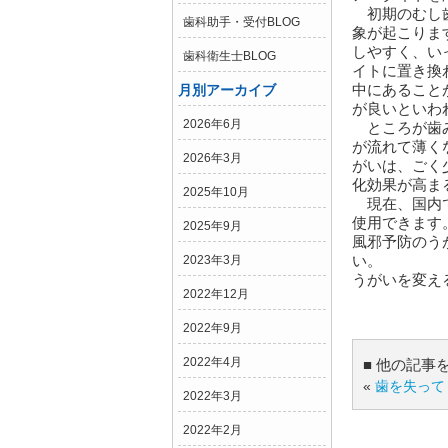
初期のむし歯
歯科助手・受付BLOG
象が起こりま
しやすく、い
歯科衛生士BLOG
イトに置き換
中にあること
月別アーカイブ
が良いといわ
2026年6月
ところが歯み
が流れて薄く
2026年3月
がいは、ごく
化効果が高ま
2025年10月
現在、国内で
使用できます
2025年9月
風邪予防のう
い。
2023年3月
うがいを変え
2022年12月
2022年9月
2022年4月
■ 他の記事
«
歯を失って
2022年3月
2022年2月