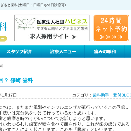
すぎもと歯科(土曜日・日曜日も休日診療可)
すぎもと歯科について
スタッフ紹介
治療メニュー
痛
歯科
？ 篠崎 歯科
年1月17日
カテゴリ：
歯科助手・受付BLO
にちは。まだまだ風邪やインフルエンザが流行っているこの季節…
手洗いは充分気をつけて行っているかと思います。
歯と歯磨き時のうがいについてお話しようと思います。
はいわゆるむし歯菌が糖を食べて酸を作り、これが歯の成分である
溶かすことにより起こります。これを「脱灰」といいます。