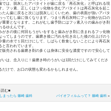
では、脱灰したアパタイトが歯に戻る「再石灰化」と呼ばれる現
す。フッ素、正しくはフッ化物を含むアパタイトは再石灰化を起こ
ったん歯に戻ると次には脱灰しにくいため、歯の表面が強いアパタ
わってむし歯に強くなります。つまり再石灰時にフッ化物がお口の
が重要となります。これがむし歯予防にはフッ素入りの歯みがき剤
れるゆえんです。
がきの後に何回もうがいをすると歯みがき剤に含まれるフッ化物
なってしまうのです。歯磨き後に汚れを吐き出した後の仕上げのう
少量の水で１回だけにして、しばらく飲食しないことにより再石灰
ると言われています。
販売される歯磨き剤の多くは身体に安全な濃度ですので安心して
。
がいは、念入りに！歯磨き時のうがいは1回だけにしてみてくださ
るだけで、お口の状態も変わるかもしれません。
を読む■
しまったら 篠崎 歯科
バイオフィルムって？ 篠崎 歯科
»