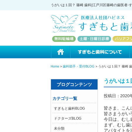
うがいは１回？ 篠崎 歯科|江戸川区篠崎の歯医者-
ホーム
Home
>
歯科助手・受付BLOG
>
うがいは１回？ 篠崎 
うがいは１回
ブログコンテンツ
投稿日：2020
カテゴリ一覧
皆さま、こん
すぎもと歯科BLOG
皆さまうがい
ドクターズBLOG
今日は、むし
まず、むし歯
未分類
アパタイトを