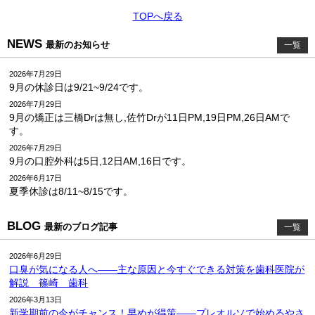
TOPへ戻る
NEWS
最新のお知らせ
一覧
2026年7月29日
9月の休診日は9/21~9/24です。
2026年7月29日
9月の矯正は三橋Drは無し,佐竹Drが11日PM,19日PM,26日AMで
す。
2026年7月29日
9月の口腔外科は5日,12日AM,16日です。
2026年6月17日
夏季休診は8/11~8/15です。
BLOG
最新のブログ記事
一覧
2026年6月29日
口臭が気になる人へ――主な原因と今すぐできる対策を歯科医院が
解説 篠崎 歯科
2026年3月13日
新学期前の今がチャンス！早めが得策――プレオルソで始めるやさ