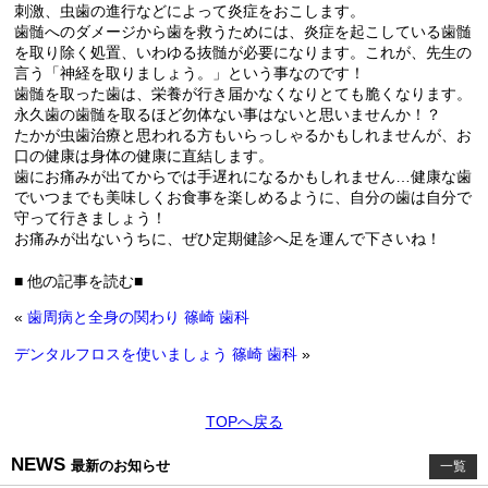
刺激、虫歯の進行などによって炎症をおこします。
歯髄へのダメージから歯を救うためには、炎症を起こしている歯髄
を取り除く処置、いわゆる抜髄が必要になります。これが、先生の
言う「神経を取りましょう。」という事なのです！
歯髄を取った歯は、栄養が行き届かなくなりとても脆くなります。
永久歯の歯髄を取るほど勿体ない事はないと思いませんか！？
たかが虫歯治療と思われる方もいらっしゃるかもしれませんが、お
口の健康は身体の健康に直結します。
歯にお痛みが出てからでは手遅れになるかもしれません…健康な歯
でいつまでも美味しくお食事を楽しめるように、自分の歯は自分で
守って行きましょう！
お痛みが出ないうちに、ぜひ定期健診へ足を運んで下さいね！
■ 他の記事を読む■
«
歯周病と全身の関わり 篠崎 歯科
デンタルフロスを使いましょう 篠崎 歯科
»
TOPへ戻る
NEWS
最新のお知らせ
一覧