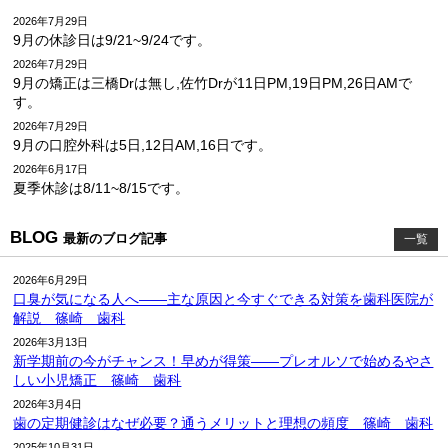
2026年7月29日
9月の休診日は9/21~9/24です。
2026年7月29日
9月の矯正は三橋Drは無し,佐竹Drが11日PM,19日PM,26日AMで
す。
2026年7月29日
9月の口腔外科は5日,12日AM,16日です。
2026年6月17日
夏季休診は8/11~8/15です。
BLOG
最新のブログ記事
一覧
2026年6月29日
口臭が気になる人へ――主な原因と今すぐできる対策を歯科医院が
解説 篠崎 歯科
2026年3月13日
新学期前の今がチャンス！早めが得策――プレオルソで始めるやさ
しい小児矯正 篠崎 歯科
2026年3月4日
歯の定期健診はなぜ必要？通うメリットと理想の頻度 篠崎 歯科
2025年10月31日