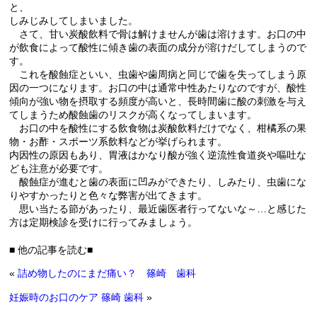
と、
しみじみしてしまいました。
さて、甘い炭酸飲料で骨は解けませんが歯は溶けます。お口の中
が飲食によって酸性に傾き歯の表面の成分が溶けだしてしまうので
す。
これを酸蝕症といい、虫歯や歯周病と同じで歯を失ってしまう原
因の一つになります。お口の中は通常中性あたりなのですが、酸性
傾向が強い物を摂取する頻度が高いと、長時間歯に酸の刺激を与え
てしまうため酸蝕歯のリスクが高くなってしまいます。
お口の中を酸性にする飲食物は炭酸飲料だけでなく、柑橘系の果
物・お酢・スポーツ系飲料などが挙げられます。
内因性の原因もあり、胃液はかなり酸が強く逆流性食道炎や嘔吐な
ども注意が必要です。
酸蝕症が進むと歯の表面に凹みができたり、しみたり、虫歯にな
りやすかったりと色々な弊害が出てきます。
思い当たる節があったり、最近歯医者行ってないな～…と感じた
方は定期検診を受けに行ってみましょう。
■ 他の記事を読む■
«
詰め物したのにまだ痛い？ 篠崎 歯科
妊娠時のお口のケア 篠崎 歯科
»