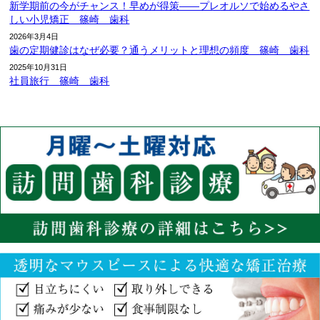
新学期前の今がチャンス！早めが得策――プレオルソで始めるやさ
しい小児矯正 篠崎 歯科
2026年3月4日
歯の定期健診はなぜ必要？通うメリットと理想の頻度 篠崎 歯科
2025年10月31日
社員旅行 篠崎 歯科