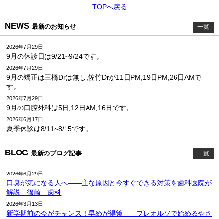
TOPへ戻る
NEWS
最新のお知らせ
一覧
2026年7月29日
9月の休診日は9/21~9/24です。
2026年7月29日
9月の矯正は三橋Drは無し,佐竹Drが11日PM,19日PM,26日AMで
す。
2026年7月29日
9月の口腔外科は5日,12日AM,16日です。
2026年6月17日
夏季休診は8/11~8/15です。
BLOG
最新のブログ記事
一覧
2026年6月29日
口臭が気になる人へ――主な原因と今すぐできる対策を歯科医院が
解説 篠崎 歯科
2026年3月13日
新学期前の今がチャンス！早めが得策――プレオルソで始めるやさ