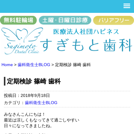
Home
>
歯科衛生士BLOG
>
定期検診 篠崎 歯科
定期検診 篠崎 歯科
投稿日：2018年9月18日
カテゴリ：
歯科衛生士BLOG
みなさんこんにちは！
最近は涼しくもなってきて過ごしやすい
日々になってきましたね。