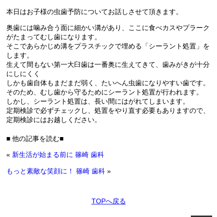
本日はお子様の虫歯予防についてお話しさせて頂きます。
奥歯には噛み合う面に細かい溝があり、ここに食べカスやプラーク
がたまってむし歯になります。
そこであらかじめ溝をプラスチックで埋める「シーラント処置」を
します。
生えて間もない第一大臼歯は一番奥に生えてきて、歯みがきが十分
にしにくく
しかも歯自体もまだまだ弱く、たいへん虫歯になりやすい歯です。
そのため、むし歯から守るためにシーラント処置が行われます。
しかし、シーラント処置は、長い間にはがれてしまいます。
定期検診で必ずチェックし、処置をやり直す必要もありますので、
定期検診にはお越しください。
■ 他の記事を読む■
«
新生活が始まる前に 篠崎 歯科
もっと素敵な笑顔に！ 篠崎 歯科
»
TOPへ戻る