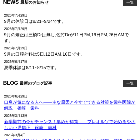
NEWS
最新のお知らせ
一覧
2026年7月29日
9月の休診日は9/21~9/24です。
2026年7月29日
9月の矯正は三橋Drは無し,佐竹Drが11日PM,19日PM,26日AMで
す。
2026年7月29日
9月の口腔外科は5日,12日AM,16日です。
2026年6月17日
夏季休診は8/11~8/15です。
BLOG
最新のブログ記事
一覧
2026年6月29日
口臭が気になる人へ――主な原因と今すぐできる対策を歯科医院が
解説 篠崎 歯科
2026年3月13日
新学期前の今がチャンス！早めが得策――プレオルソで始めるやさ
しい小児矯正 篠崎 歯科
2026年3月4日