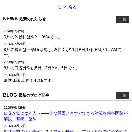
TOPへ戻る
NEWS
最新のお知らせ
一覧
2026年7月29日
9月の休診日は9/21~9/24です。
2026年7月29日
9月の矯正は三橋Drは無し,佐竹Drが11日PM,19日PM,26日AMで
す。
2026年7月29日
9月の口腔外科は5日,12日AM,16日です。
2026年6月17日
夏季休診は8/11~8/15です。
BLOG
最新のブログ記事
一覧
2026年6月29日
口臭が気になる人へ――主な原因と今すぐできる対策を歯科医院が
解説 篠崎 歯科
2026年3月13日
新学期前の今がチャンス！早めが得策――プレオルソで始めるやさ