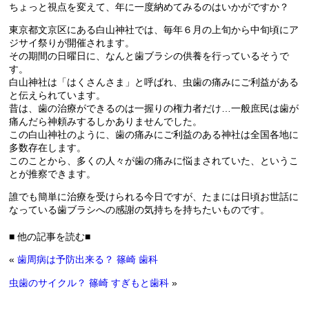
ちょっと視点を変えて、年に一度納めてみるのはいかがですか？
東京都文京区にある白山神社では、毎年６月の上旬から中旬頃にア
ジサイ祭りが開催されます。
その期間の日曜日に、なんと歯ブラシの供養を行っているそうで
す。
白山神社は「はくさんさま」と呼ばれ、虫歯の痛みにご利益がある
と伝えられています。
昔は、歯の治療ができるのは一握りの権力者だけ…一般庶民は歯が
痛んだら神頼みするしかありませんでした。
この白山神社のように、歯の痛みにご利益のある神社は全国各地に
多数存在します。
このことから、多くの人々が歯の痛みに悩まされていた、というこ
とが推察できます。
誰でも簡単に治療を受けられる今日ですが、たまには日頃お世話に
なっている歯ブラシへの感謝の気持ちを持ちたいものです。
■ 他の記事を読む■
«
歯周病は予防出来る？ 篠崎 歯科
虫歯のサイクル？ 篠崎 すぎもと歯科
»