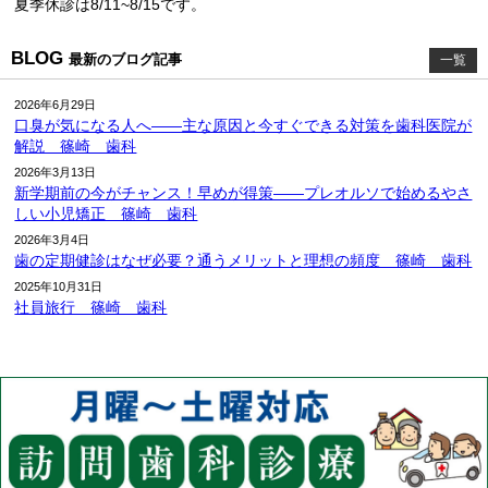
夏季休診は8/11~8/15です。
BLOG
最新のブログ記事
一覧
2026年6月29日
口臭が気になる人へ――主な原因と今すぐできる対策を歯科医院が
解説 篠崎 歯科
2026年3月13日
新学期前の今がチャンス！早めが得策――プレオルソで始めるやさ
しい小児矯正 篠崎 歯科
2026年3月4日
歯の定期健診はなぜ必要？通うメリットと理想の頻度 篠崎 歯科
2025年10月31日
社員旅行 篠崎 歯科