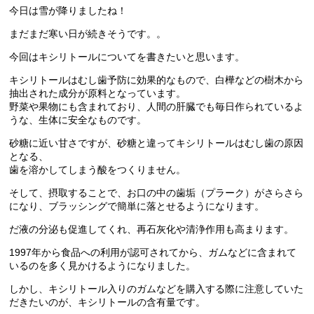
今日は雪が降りましたね！
まだまだ寒い日が続きそうです。。
今回はキシリトールについてを書きたいと思います。
キシリトールはむし歯予防に効果的なもので、白樺などの樹木から
抽出された成分が原料となっています。
野菜や果物にも含まれており、人間の肝臓でも毎日作られているよ
うな、生体に安全なものです。
砂糖に近い甘さですが、砂糖と違ってキシリトールはむし歯の原因
となる、
歯を溶かしてしまう酸をつくりません。
そして、摂取することで、お口の中の歯垢（プラーク）がさらさら
になり、ブラッシングで簡単に落とせるようになります。
だ液の分泌も促進してくれ、再石灰化や清浄作用も高まります。
1997年から食品への利用が認可されてから、ガムなどに含まれて
いるのを多く見かけるようになりました。
しかし、キシリトール入りのガムなどを購入する際に注意していた
だきたいのが、キシリトールの含有量です。