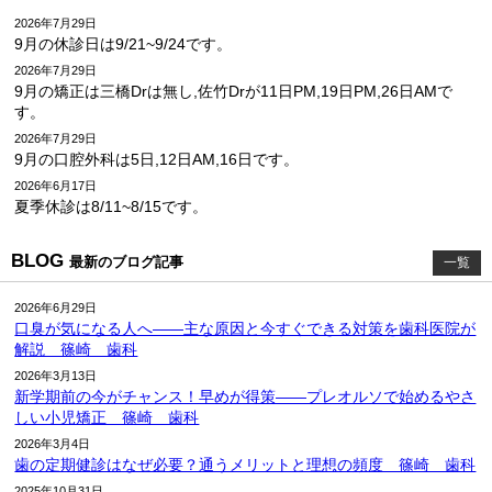
2026年7月29日
9月の休診日は9/21~9/24です。
2026年7月29日
9月の矯正は三橋Drは無し,佐竹Drが11日PM,19日PM,26日AMで
す。
2026年7月29日
9月の口腔外科は5日,12日AM,16日です。
2026年6月17日
夏季休診は8/11~8/15です。
BLOG
最新のブログ記事
一覧
2026年6月29日
口臭が気になる人へ――主な原因と今すぐできる対策を歯科医院が
解説 篠崎 歯科
2026年3月13日
新学期前の今がチャンス！早めが得策――プレオルソで始めるやさ
しい小児矯正 篠崎 歯科
2026年3月4日
歯の定期健診はなぜ必要？通うメリットと理想の頻度 篠崎 歯科
2025年10月31日