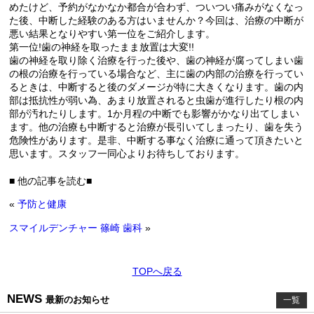
めたけど、予約がなかなか都合が合わず、ついつい痛みがなくなっ
た後、中断した経験のある方はいませんか？今回は、治療の中断が
悪い結果となりやすい第一位をご紹介します。
第一位!歯の神経を取ったまま放置は大変!!
歯の神経を取り除く治療を行った後や、歯の神経が腐ってしまい歯
の根の治療を行っている場合など、主に歯の内部の治療を行ってい
るときは、中断すると後のダメージが特に大きくなります。歯の内
部は抵抗性が弱い為、あまり放置されると虫歯が進行したり根の内
部が汚れたりします。1か月程の中断でも影響がかなり出てしまい
ます。他の治療も中断すると治療が長引いてしまったり、歯を失う
危険性があります。是非、中断する事なく治療に通って頂きたいと
思います。スタッフ一同心よりお待ちしております。
■ 他の記事を読む■
«
予防と健康
スマイルデンチャー 篠崎 歯科
»
TOPへ戻る
NEWS
最新のお知らせ
一覧