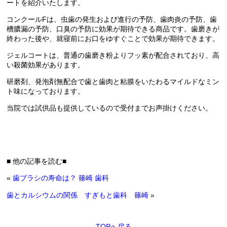
ートを紹介いたします。
コンクールFは、虫歯の発生および進行の予防、歯肉炎の予防、歯
槽膿漏の予防、口臭の予防に効果が期待できる商品です。歯磨きが
終わった後や、就寝前にお口をゆすぐことで効果が期待できます。
ジェルコートは、普通の歯磨き粉よりフッ素が配合されており、高
い殺菌効果があります。
研磨剤、発泡剤無配合で歯と歯肉と粘膜をいたわるマイルドなミン
ト味になっております。
当院では試供品も提供しているので受付までお声掛けください。
■ 他の記事を読む■
«
歯ブラシの寿命は？ 篠崎 歯科
歯とカルシウムの関係 すぎもと歯科 篠崎
»
TOPへ戻る