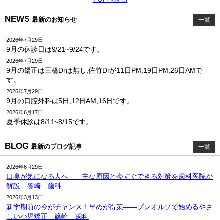
NEWS
最新のお知らせ
一覧
2026年7月29日
9月の休診日は9/21~9/24です。
2026年7月29日
9月の矯正は三橋Drは無し,佐竹Drが11日PM,19日PM,26日AMで
す。
2026年7月29日
9月の口腔外科は5日,12日AM,16日です。
2026年6月17日
夏季休診は8/11~8/15です。
BLOG
最新のブログ記事
一覧
2026年6月29日
口臭が気になる人へ――主な原因と今すぐできる対策を歯科医院が
解説 篠崎 歯科
2026年3月13日
新学期前の今がチャンス！早めが得策――プレオルソで始めるやさ
しい小児矯正 篠崎 歯科