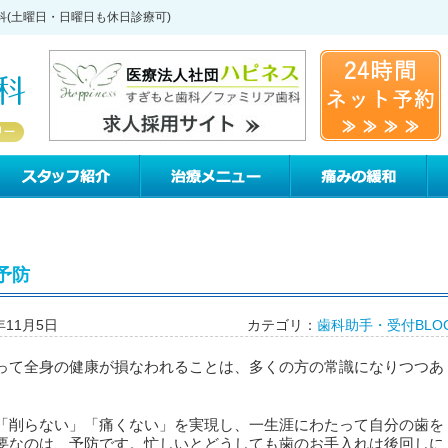
科(土曜日・日曜日も休日診療可)
すぎもと歯科について
スタッフ紹介
治療メニュー
痛
予防
年11月5日
カテゴリ：
歯科助手・受付BLO
って全身の健康が損なわれることは、多くの方の常識になりつつあ
「削らない」「痛くない」を実現し、一生涯にわたって自分の歯を
要なのは、予防です。忙しいとどうしても歯のお手入れは後回しに