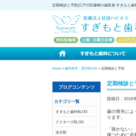
定期検診と予防|江戸川区篠崎の歯医者-すぎもと歯
ホーム
Home
>
歯科助手・受付BLOG
>
定期検診と予防
定期検診と
ブログコンテンツ
投稿日：2016
カテゴリ一覧
歯の喪失によ
すぎもと歯科BLOG
ります。
ドクターズBLOG
「抜かない」
未分類
保つために必