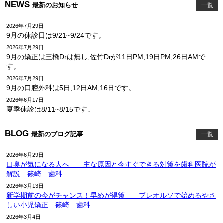
NEWS
最新のお知らせ
一覧
2026年7月29日
9月の休診日は9/21~9/24です。
2026年7月29日
9月の矯正は三橋Drは無し,佐竹Drが11日PM,19日PM,26日AMで
す。
2026年7月29日
9月の口腔外科は5日,12日AM,16日です。
2026年6月17日
夏季休診は8/11~8/15です。
BLOG
最新のブログ記事
一覧
2026年6月29日
口臭が気になる人へ――主な原因と今すぐできる対策を歯科医院が
解説 篠崎 歯科
2026年3月13日
新学期前の今がチャンス！早めが得策――プレオルソで始めるやさ
しい小児矯正 篠崎 歯科
2026年3月4日