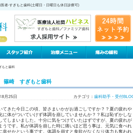
医者-すぎもと歯科(土曜日・日曜日も休日診療可)
すぎもと歯科について
スタッフ紹介
治療メニュー
痛
ぎもと歯科
 篠崎 すぎもと歯科
年8月25日
カテゴリ：
歯科助手・受付BLO
いてきた今日この頃、皆さまいかがお過ごしですか？？夏の疲れや
化に体がついていけず体調を崩していませんか？？私は恥ずかしな
してしまいました。十分に気をつけていたはずですが、夏の疲れが
ようです。私が体調を崩した時に痛いほど思う事は、元気に食べれ
に幸せかという事です。体調を崩すと食欲がなくなり体力も奪われ