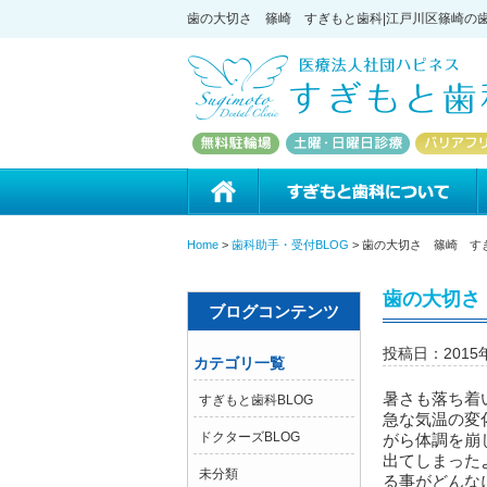
歯の大切さ 篠崎 すぎもと歯科|江戸川区篠崎の歯
ホーム
Home
>
歯科助手・受付BLOG
>
歯の大切さ 篠崎 す
歯の大切さ
ブログコンテンツ
投稿日：2015
カテゴリ一覧
暑さも落ち着
すぎもと歯科BLOG
急な気温の変
ドクターズBLOG
がら体調を崩
出てしまった
未分類
る事がどんな