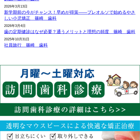
2026年3月13日
新学期前の今がチャンス！早めが得策――プレオルソで始めるやさ
しい小児矯正 篠崎 歯科
2026年3月4日
歯の定期健診はなぜ必要？通うメリットと理想の頻度 篠崎 歯科
2025年10月31日
社員旅行 篠崎 歯科