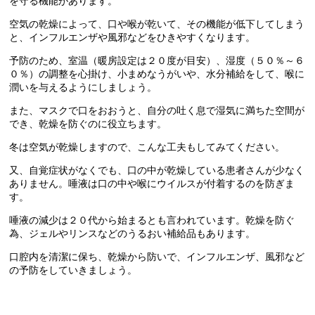
を守る機能があります。
空気の乾燥によって、口や喉が乾いて、その機能が低下してしまう
と、インフルエンザや風邪などをひきやすくなります。
予防のため、室温（暖房設定は２０度が目安）、湿度（５０％～６
０％）の調整を心掛け、小まめなうがいや、水分補給をして、喉に
潤いを与えるようにしましょう。
また、マスクで口をおおうと、自分の吐く息で湿気に満ちた空間が
でき、乾燥を防ぐのに役立ちます。
冬は空気が乾燥しますので、こんな工夫もしてみてください。
又、自覚症状がなくでも、口の中が乾燥している患者さんが少なく
ありません。唾液は口の中や喉にウイルスが付着するのを防ぎま
す。
唾液の減少は２０代から始まるとも言われています。乾燥を防ぐ
為、ジェルやリンスなどのうるおい補給品もあります。
口腔内を清潔に保ち、乾燥から防いで、インフルエンザ、風邪など
の予防をしていきましょう。