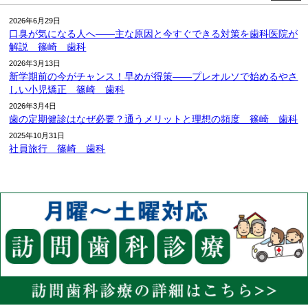
2026年6月29日
口臭が気になる人へ――主な原因と今すぐできる対策を歯科医院が
解説 篠崎 歯科
2026年3月13日
新学期前の今がチャンス！早めが得策――プレオルソで始めるやさ
しい小児矯正 篠崎 歯科
2026年3月4日
歯の定期健診はなぜ必要？通うメリットと理想の頻度 篠崎 歯科
2025年10月31日
社員旅行 篠崎 歯科